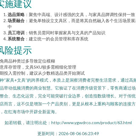
实施建议
选品策略
：聚焦中高端、设计感强的文具，与家具品牌调性保持一致
场景融合
：避免单独设立文具区，而是将其自然融入各个生活场景展
中
员工培训
：销售员需同时掌握家具与文具的产品知识
系统整合
：建立统一的会员管理和库存系统
风险提示
免商品种类过多导致定位模糊
意库存管理，文具SKU较多需精细化管理
期投入需控制，建议从少数精选品类开始测试
种“家具+文具”的跨界模式，本质上是洞察消费者完整生活需求，通过高
品带动低频消费的商业智慧。它验证了在消费升级背景下，零售商通过场
整合、生态化运营，完全可能突破行业边界，创造指数级增长。对于传统
店而言，这不仅是增加一个产品类别，更是从根本上重构与顾客的连接方
，在红海市场中开辟全新蓝海。
如若转载，请注明出处：http://www.ygwdrco.com/product/63.html
更新时间：2026-08-06 06:23:49