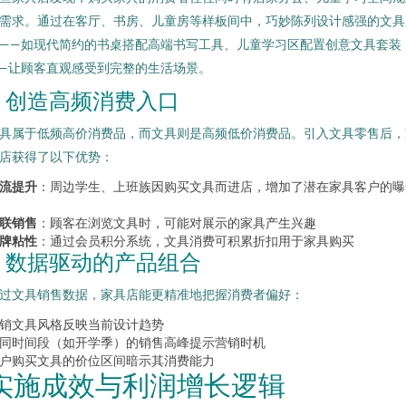
需求。通过在客厅、书房、儿童房等样板间中，巧妙陈列设计感强的文具
——如现代简约的书桌搭配高端书写工具、儿童学习区配置创意文具套装
—让顾客直观感受到完整的生活场景。
2. 创造高频消费入口
具属于低频高价消费品，而文具则是高频低价消费品。引入文具零售后，
店获得了以下优势：
流提升
：周边学生、上班族因购买文具而进店，增加了潜在家具客户的曝
联销售
：顾客在浏览文具时，可能对展示的家具产生兴趣
牌粘性
：通过会员积分系统，文具消费可积累折扣用于家具购买
3. 数据驱动的产品组合
过文具销售数据，家具店能更精准地把握消费者偏好：
销文具风格反映当前设计趋势
同时间段（如开学季）的销售高峰提示营销时机
户购买文具的价位区间暗示其消费能力
实施成效与利润增长逻辑