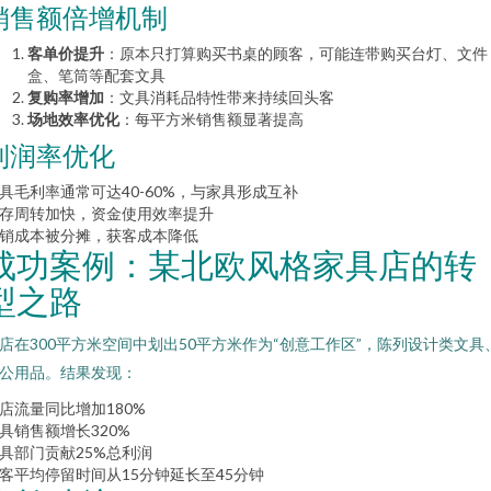
销售额倍增机制
客单价提升
：原本只打算购买书桌的顾客，可能连带购买台灯、文件
盒、笔筒等配套文具
复购率增加
：文具消耗品特性带来持续回头客
场地效率优化
：每平方米销售额显著提高
利润率优化
具毛利率通常可达40-60%，与家具形成互补
存周转加快，资金使用效率提升
销成本被分摊，获客成本降低
成功案例：某北欧风格家具店的转
型之路
店在300平方米空间中划出50平方米作为“创意工作区”，陈列设计类文具
公用品。结果发现：
店流量同比增加180%
具销售额增长320%
具部门贡献25%总利润
客平均停留时间从15分钟延长至45分钟