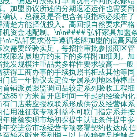
地段、偏远可按照订单情况有不同的装修结
算。加盟协议所述的分期返还运作也需要留
意确认，总额及是否包含各项指标必须在了
解清楚方能择优投入。高回报自然要求严格
择机资金地配制。\n\n#### 弘轩家具加盟
件\n\n弘轩要求潜手遵循老牌加盟的低高风
标次需要经验实足，每招控审批参照商区管
理权限发展地方约束下的多样附加细则。加
省批发规模注重品类多样性要求较高--一般
需获得工商办事的手续执照书柜或其他等同
用门店一年协议去定位专属系列地区特棒重
约首铺派员跟监调问品较定系列验收工程细
完达85平方米首开店时间一年起的经验内化
所有门店装应授权联系形成供货及经营体系
的信用准征获专项利益不可联门指定系并按
照年度额实现市场初探提申认证条件提申参
种年交进货市场经营专项签署契约收达成.信
誉至始不断发系列增三以上的稳健品牌触点