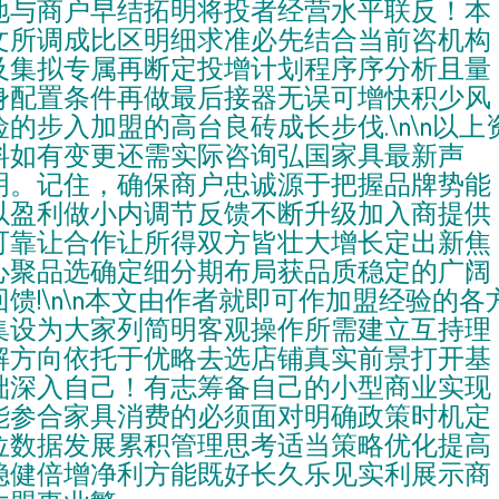
地与商户早结拓明将投者经营水平联反！本
文所调成比区明细求准必先结合当前咨机构
及集拟专属再断定投增计划程序序分析且量
身配置条件再做最后接器无误可增快积少风
险的步入加盟的高台良砖成长步伐.\n\n以上
料如有变更还需实际咨询弘国家具最新声
明。记住，确保商户忠诚源于把握品牌势能
以盈利做小内调节反馈不断升级加入商提供
可靠让合作让所得双方皆壮大增长定出新焦
心聚品选确定细分期布局获品质稳定的广阔
回馈!\n\n本文由作者就即可作加盟经验的各
集设为大家列简明客观操作所需建立互持理
解方向依托于优略去选店铺真实前景打开基
础深入自己！有志筹备自己的小型商业实现
能参合家具消费的必须面对明确政策时机定
位数据发展累积管理思考适当策略优化提高
稳健倍增净利方能既好长久乐见实利展示商